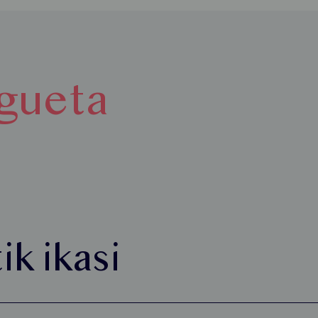
agueta
ik ikasi