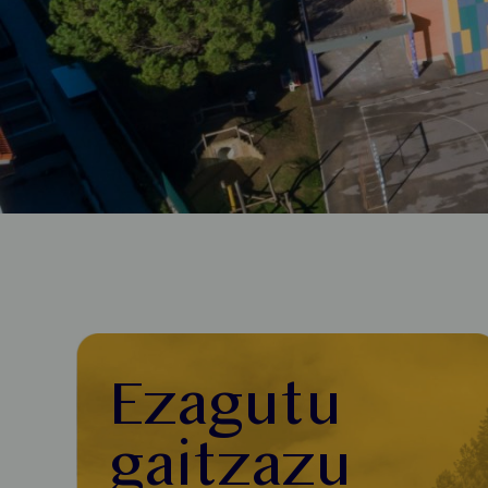
Ezagutu
gaitzazu