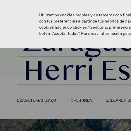
Utilizamos cookies propias y de terceros con fina
con tus preferencias a partir de tus hábitos de na
cookies haciendo click en “Gestionar preferencia
botón “Aceptar todas”. Para más información pued
EZAGUTU GAITZAZU
INFOGUNEA
BALEAREN B