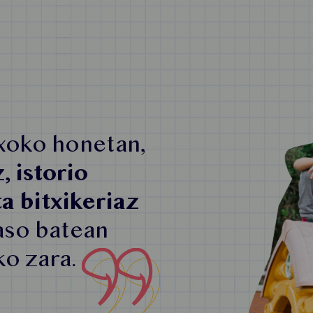
xoko honetan,
 istorio
ta bitxikeriaz
aso batean
o zara.