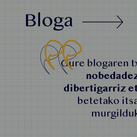
Bloga
Gure blogaren t
nobedadez,
dibertigarriz e
betetako its
murgilduk