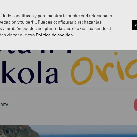
lidades analíticas y para mostrarte publicidad relacionada
vegación y tu perfil. Puedes configurar o rechazar las
s”. También puedes aceptar todas las cookies pulsando el
es visitar nuestra
Política de cookies
.
IDEA