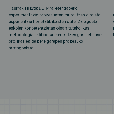
Haurrak, HH2tik DBH4ra, etengabeko
esperimentazio prozesuetan murgiltzen dira eta
esperientzia horietatik ikasten dute. Zaragueta
eskolan konpetentzietan oinarritutako ikas
metodologia aktiboetan zentratzen gara, eta une
oro, ikaslea da bere garapen prozesuko
protagonista.