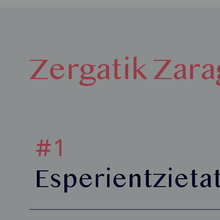
Zergatik Zar
#1
Esperientzietat