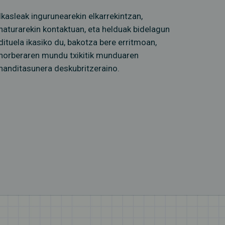
Ikasleak ingurunearekin elkarrekintzan,
naturarekin kontaktuan, eta helduak bidelagun
dituela ikasiko du, bakotza bere erritmoan,
norberaren mundu txikitik munduaren
handitasunera deskubritzeraino.