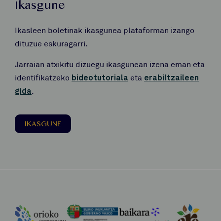
Ikasgune
Ikasleen boletinak ikasgunea plataforman izango
dituzue eskuragarri.
Jarraian atxikitu dizuegu ikasgunean izena eman eta
identifikatzeko
bideotutoriala
eta
erabiltzaileen
gida
.
IKASGUNE