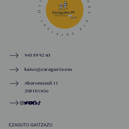
943 89 92 43
kaixo@zaragueta.eus
Abaromendi 11
20810 Orio
EZAGUTU GAITZAZU