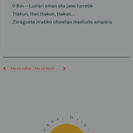
0 Km – Lurrari eman eta jaso lurretik
Ttakun, ttan ttakun, ttakun…
Zaragueta irratiko uhinetan ikasturte amaiera
Mezu zaharragoak
Mezu berriagoak