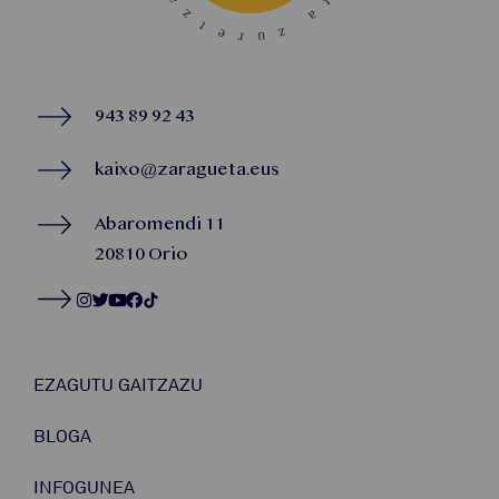
943 89 92 43
kaixo@zaragueta.eus
Abaromendi 11
20810 Orio
EZAGUTU GAITZAZU
BLOGA
INFOGUNEA