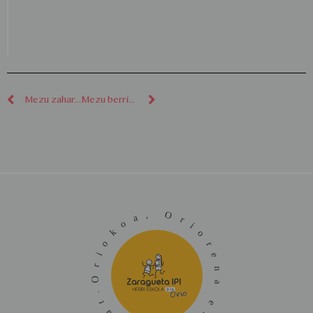
Mezu zaharragoak
Mezu berriagoak