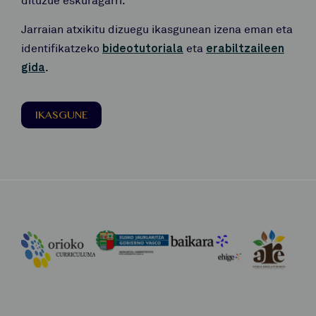
Jarraian atxikitu dizuegu ikasgunean izena eman eta
identifikatzeko
bideotutoriala
eta
erabiltzaileen
gida
.
IKASGUNE