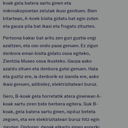
koak gela batera sartu ginen eta
mikroskopioetan zelulak ikusi genituen. Bien
bitartean, A-koek bisita gidatu bat egin zuten
eta gauza pila bat ikasi eta frogatu zituzten.
Pertsona bakar bat aritu zen guri guztia ongi
azaltzen, eta oso ondo pasa genuen. Ez zigun
denbora eman bisita gidatu osoa egiteko,
Zientzia Museo osoa ikusteko. Gauza asko
azaldu zituen eta denbora gutxi genuen. Hala
eta guztiz ere, ia denborik ez izanda ere, asko
ikasi genuen, adibidez, elektrizitateari buruz.
Gero, B-koak gela horretatik atera ginenean A-
koak sartu ziren bide berbera egitera. Guk B-
koak, gela batera sartu ginen, ispiluz beteta
zegoen, eta ere elektrizitateari buruz hitz egin
ziguten.
Ondoren, denak elkartu ginen argazki