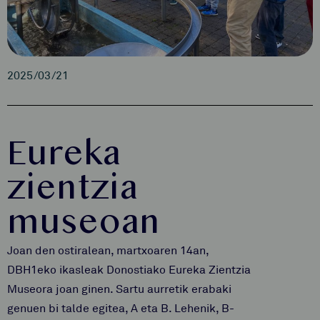
2025/03/21
Eureka
zientzia
museoan
Joan den ostiralean, martxoaren 14an,
DBH1eko ikasleak Donostiako Eureka Zientzia
Museora joan ginen. Sartu aurretik erabaki
genuen bi talde egitea, A eta B. Lehenik, B-