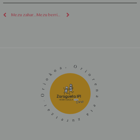
Mezu zaharragoak
Mezu berriagoak