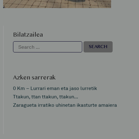
Bilatzailea
Azken sarrerak
0 Km – Lurrari eman eta jaso lurretik
Ttakun, ttan ttakun, ttakun…
Zaragueta irratiko uhinetan ikasturte amaiera