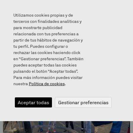
Utilizamos cookies propias y de
terceros con finalidades analíticas y
para mostrarte publicidad
relacionada con tus preferencias a
Eureka zientzia museoan
partir de tus hábitos de navegación y
tu perfil. Puedes configurar o
rechazar las cookies haciendo click
en “Gestionar preferencias”. También
puedes aceptar todas las cookies
pulsando el botón “Aceptar todas”.
Para más información puedes visitar
nuestra
Política de cookies
.
Aceptar todas
Gestionar preferencias