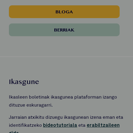
BLOGA
BERRIAK
Ikasgune
Ikasleen boletinak ikasgunea plataforman izango
dituzue eskuragarri.
Jarraian atxikitu dizuegu ikasgunean izena eman eta
identifikatzeko
bideotutoriala
eta
erabiltzaileen