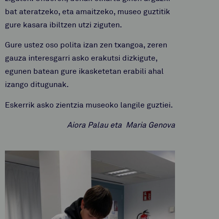
bat ateratzeko, eta amaitzeko, museo guztitik
gure kasara ibiltzen utzi ziguten.
Gure ustez oso polita izan zen txangoa, zeren
gauza interesgarri asko erakutsi dizkigute,
egunen batean gure ikasketetan erabili ahal
izango ditugunak.
Eskerrik asko zientzia museoko langile guztiei.
Aiora Palau eta
Maria Genova