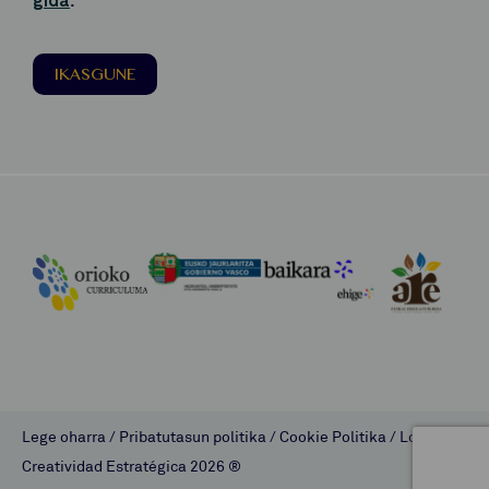
gida
.
IKASGUNE
Lege oharra
/
Pribatutasun politika
/
Cookie Politika
/
Lombok
Creatividad Estratégica
2026 ®