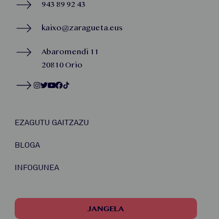
943 89 92 43
kaixo@zaragueta.eus
Abaromendi 11
20810 Orio
EZAGUTU GAITZAZU
BLOGA
INFOGUNEA
JANGELA