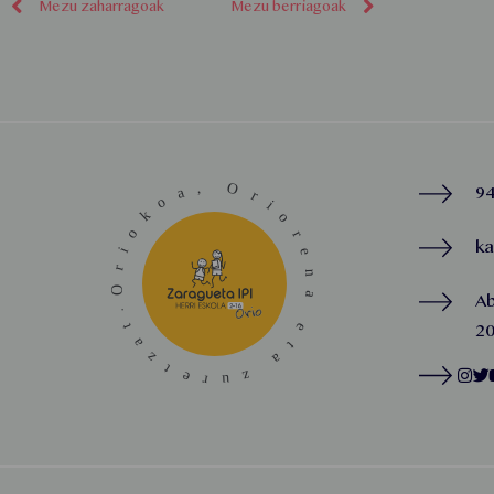
Mezu zaharragoak
Mezu berriagoak
94
k
A
20