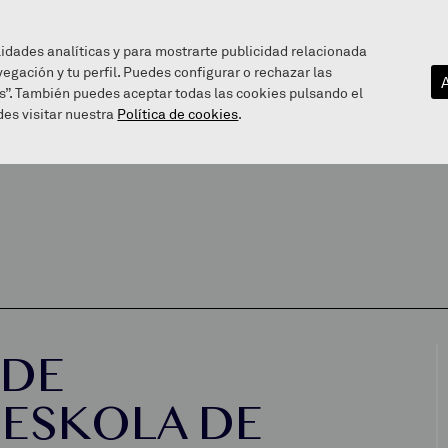
lidades analíticas y para mostrarte publicidad relacionada
vegación y tu perfil. Puedes configurar o rechazar las
EZAGUTU GAITZAZU
INFOGUNEA
BALEAREN BIDE
s”. También puedes aceptar todas las cookies pulsando el
es visitar nuestra
Política de cookies
.
 DE
 ESKOLA DE