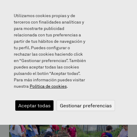
Utilizamos cookies propias y de
terceros con finalidades analíticas y
para mostrarte publicidad
relacionada con tus preferencias a
partir de tus hábitos de navegación y
Archives for December 21, 2022
tu perfil. Puedes configurar o
rechazar las cookies haciendo click
en “Gestionar preferencias”. También
Bloga
puedes aceptar todas las cookies
pulsando el botón “Aceptar todas”.
Para más información puedes visitar
nuestra
Política de cookies
.
Aceptar todas
Gestionar preferencias