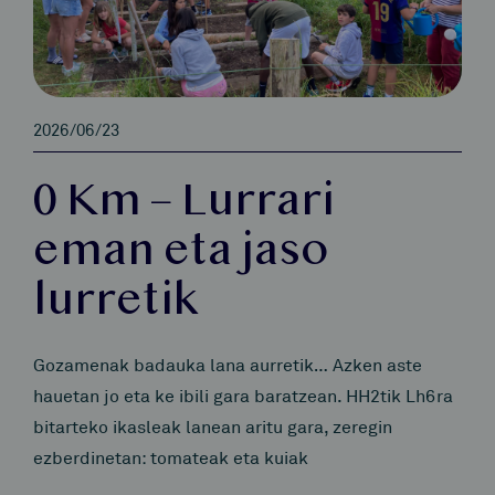
2026/06/23
0 Km – Lurrari
eman eta jaso
lurretik
Gozamenak badauka lana aurretik… Azken aste
hauetan jo eta ke ibili gara baratzean. HH2tik Lh6ra
bitarteko ikasleak lanean aritu gara, zeregin
ezberdinetan: tomateak eta kuiak