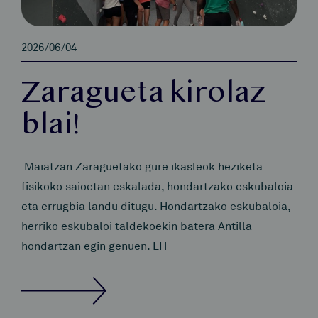
2026/06/04
Zaragueta kirolaz
blai!
Maiatzan Zaraguetako gure ikasleok heziketa
fisikoko saioetan eskalada, hondartzako eskubaloia
eta errugbia landu ditugu. Hondartzako eskubaloia,
herriko eskubaloi taldekoekin batera Antilla
hondartzan egin genuen. LH