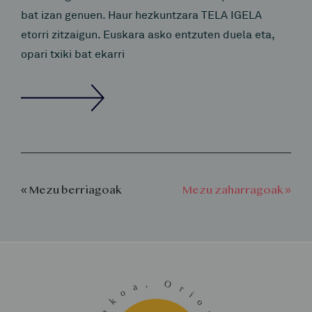
bat izan genuen. Haur hezkuntzara TELA IGELA
etorri zitzaigun. Euskara asko entzuten duela eta,
opari txiki bat ekarri
« Mezu berriagoak
Mezu zaharragoak »