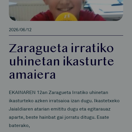
2026/06/12
Zaragueta irratiko
uhinetan ikasturte
amaiera
EKAINAREN 12an Zaragueta Irratiko uhinetan
ikasturteko azken irratsaioa izan dugu. Ikastetxeko
Jaialdiaren atarian emititu dugu eta egitarauaz
aparte, beste hainbat gai jorratu ditugu. Esate
baterako,