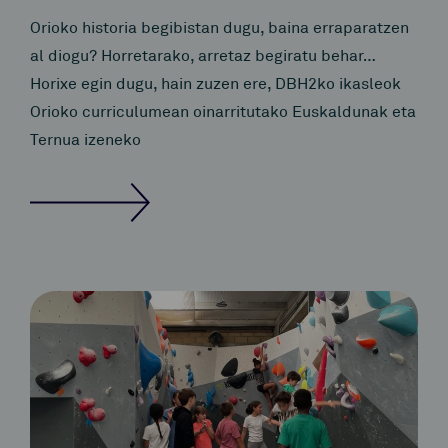
Orioko historia begibistan dugu, baina erraparatzen
al diogu? Horretarako, arretaz begiratu behar…
Horixe egin dugu, hain zuzen ere, DBH2ko ikasleok
Orioko curriculumean oinarritutako Euskaldunak eta
Ternua izeneko