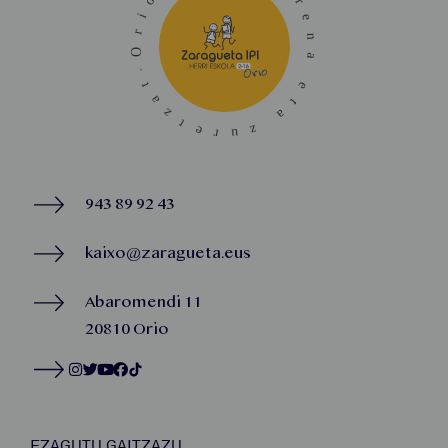
943 89 92 43
kaixo@zaragueta.eus
Abaromendi 11
20810 Orio
EZAGUTU GAITZAZU