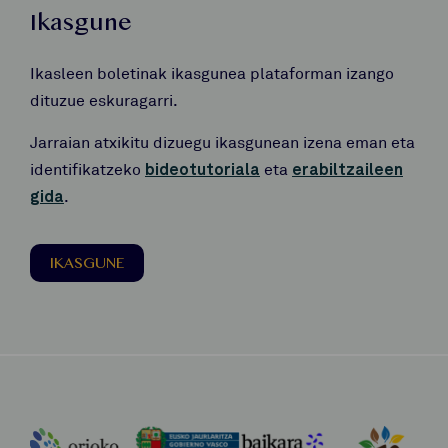
Ikasgune
Ikasleen boletinak ikasgunea plataforman izango
dituzue eskuragarri.
Jarraian atxikitu dizuegu ikasgunean izena eman eta
identifikatzeko
bideotutoriala
eta
erabiltzaileen
gida
.
IKASGUNE