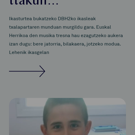
ttakun…
Ikasturtea bukatzeko DBH2ko ikasleak
txalapartaren munduan murgildu gara. Euskal
Herrikoa den musika tresna hau ezagutzeko aukera
izan dugu: bere jatorria, bilakaera, jotzeko modua.
Lehenik ikasgelan