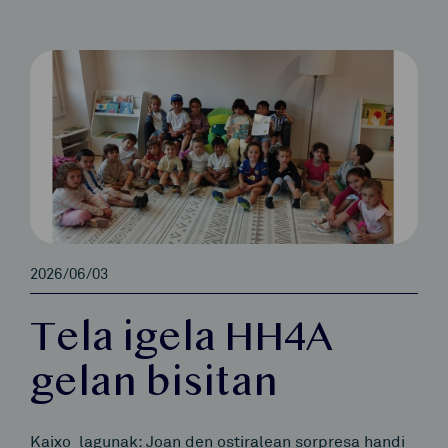
2026/06/03
Tela igela HH4A
gelan bisitan
Kaixo lagunak: Joan den ostiralean sorpresa handi