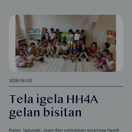
2026/06/03
Tela igela HH4A
gelan bisitan
Kaixo lagunak: Joan den ostiralean sorpresa handi