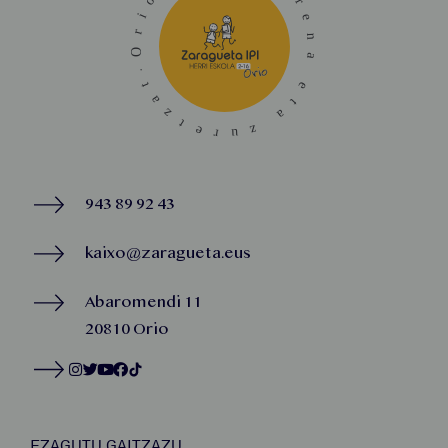
943 89 92 43
kaixo@zaragueta.eus
Abaromendi 11
20810 Orio
EZAGUTU GAITZAZU