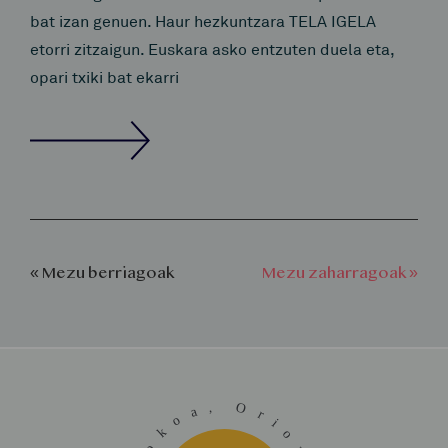
bat izan genuen. Haur hezkuntzara TELA IGELA
etorri zitzaigun. Euskara asko entzuten duela eta,
opari txiki bat ekarri
« Mezu berriagoak
Mezu zaharragoak »