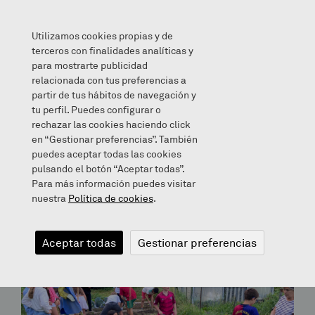
Utilizamos cookies propias y de
terceros con finalidades analíticas y
para mostrarte publicidad
relacionada con tus preferencias a
partir de tus hábitos de navegación y
Archives for December 16, 2022
tu perfil. Puedes configurar o
rechazar las cookies haciendo click
en “Gestionar preferencias”. También
Bloga
puedes aceptar todas las cookies
pulsando el botón “Aceptar todas”.
Para más información puedes visitar
nuestra
Política de cookies
.
Aceptar todas
Gestionar preferencias