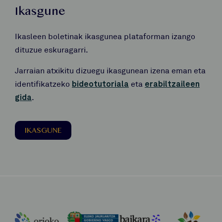
Ikasgune
Ikasleen boletinak ikasgunea plataforman izango
dituzue eskuragarri.
Jarraian atxikitu dizuegu ikasgunean izena eman eta
identifikatzeko
bideotutoriala
eta
erabiltzaileen
gida
.
IKASGUNE