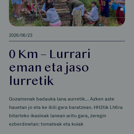
2026/06/23
0 Km – Lurrari
eman eta jaso
lurretik
Gozamenak badauka lana aurretik… Azken aste
hauetan jo eta ke ibili gara baratzean. HH2tik Lh6ra
bitarteko ikasleak lanean aritu gara, zeregin
ezberdinetan: tomateak eta kuiak