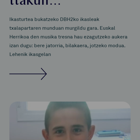
ttakun…
Ikasturtea bukatzeko DBH2ko ikasleak
txalapartaren munduan murgildu gara. Euskal
Herrikoa den musika tresna hau ezagutzeko aukera
izan dugu: bere jatorria, bilakaera, jotzeko modua.
Lehenik ikasgelan