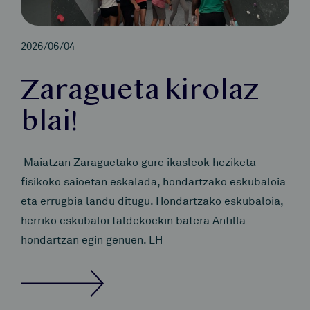
2026/06/04
Zaragueta kirolaz
blai!
Maiatzan Zaraguetako gure ikasleok heziketa
fisikoko saioetan eskalada, hondartzako eskubaloia
eta errugbia landu ditugu. Hondartzako eskubaloia,
herriko eskubaloi taldekoekin batera Antilla
hondartzan egin genuen. LH