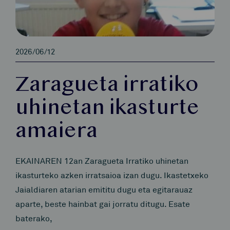
2026/06/12
Zaragueta irratiko
uhinetan ikasturte
amaiera
EKAINAREN 12an Zaragueta Irratiko uhinetan
ikasturteko azken irratsaioa izan dugu. Ikastetxeko
Jaialdiaren atarian emititu dugu eta egitarauaz
aparte, beste hainbat gai jorratu ditugu. Esate
baterako,