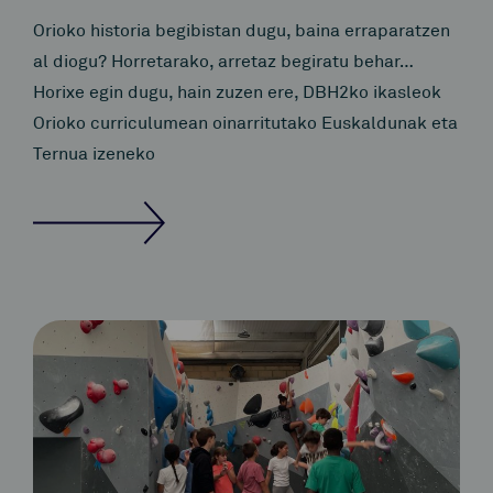
Orioko historia begibistan dugu, baina erraparatzen
al diogu? Horretarako, arretaz begiratu behar…
Horixe egin dugu, hain zuzen ere, DBH2ko ikasleok
Orioko curriculumean oinarritutako Euskaldunak eta
Ternua izeneko