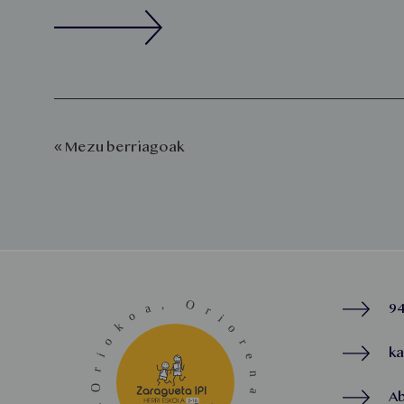
« Mezu berriagoak
94
k
A