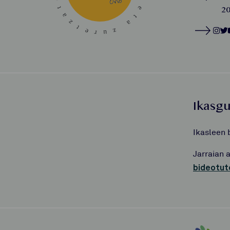
20
Ikasg
Ikasleen 
Jarraian 
bideotut