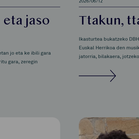
2026/06/12
 eta jaso
Ttakun, t
Ikasturtea bukatzeko DBH
Euskal Herrikoa den musik
n jo eta ke ibili gara
jatorria, bilakaera, jotze
itu gara, zeregin