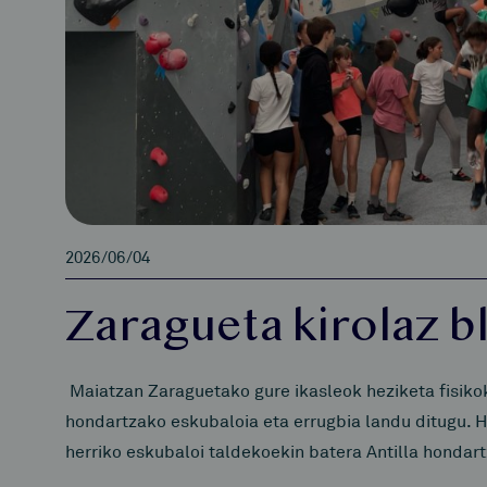
2026/06/04
Zaragueta kirolaz bl
Maiatzan Zaraguetako gure ikasleok heziketa fisiko
hondartzako eskubaloia eta errugbia landu ditugu. 
herriko eskubaloi taldekoekin batera Antilla hondar