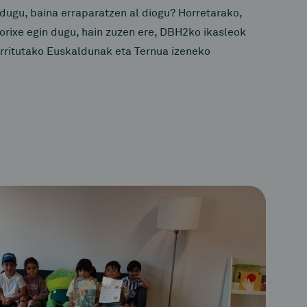
 dugu, baina erraparatzen al diogu? Horretarako,
orixe egin dugu, hain zuzen ere, DBH2ko ikasleok
rritutako Euskaldunak eta Ternua izeneko