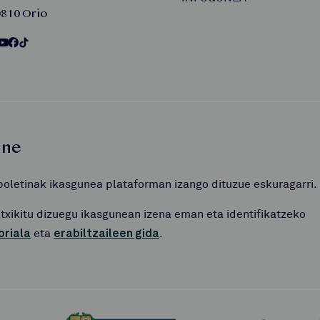
810 Orio
une
boletinak ikasgunea plataforman izango dituzue eskuragarri.
atxikitu dizuegu ikasgunean izena eman eta identifikatzeko
oriala
eta
erabiltzaileen gida
.