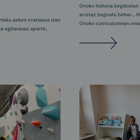
Orioko historia begibistan
arretaz begiratu behar… H
teko azken irratsaioa izan
Orioko curriculumean oina
ta egitarauaz aparte,