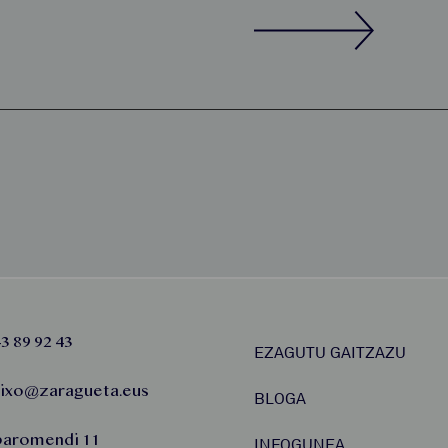
3 89 92 43
EZAGUTU GAITZAZU
aixo@zaragueta.eus
BLOGA
baromendi 11
INFOGUNEA