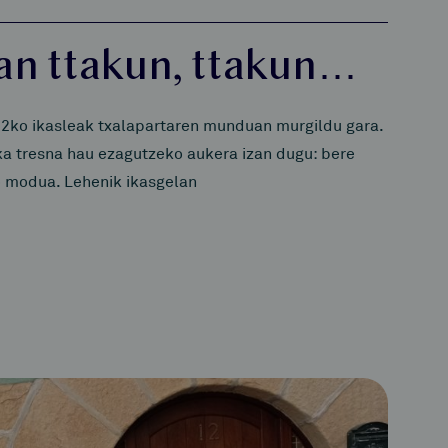
tan ttakun, ttakun…
2ko ikasleak txalapartaren munduan murgildu gara.
a tresna hau ezagutzeko aukera izan dugu: bere
ko modua. Lehenik ikasgelan