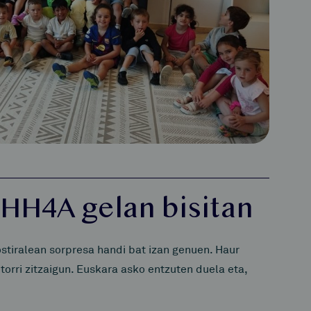
 HH4A gelan bisitan
stiralean sorpresa handi bat izan genuen. Haur
orri zitzaigun. Euskara asko entzuten duela eta,