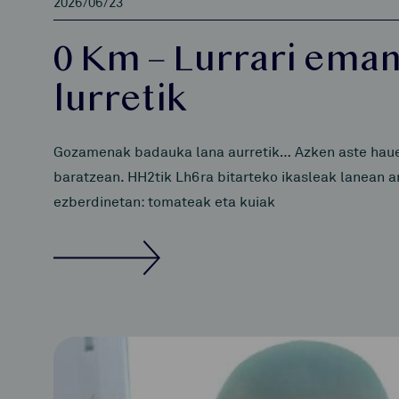
2026/06/23
0 Km – Lurrari eman
lurretik
Gozamenak badauka lana aurretik… Azken aste haueta
baratzean. HH2tik Lh6ra bitarteko ikasleak lanean ar
ezberdinetan: tomateak eta kuiak