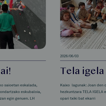
2026/06/03
ai!
Tela igela
ko saioetan eskalada,
Kaixo lagunak: Joan den o
Hondartzako eskubaloia,
hezkuntzara TELA IGELA et
tzan egin genuen. LH
opari txiki bat ekarri