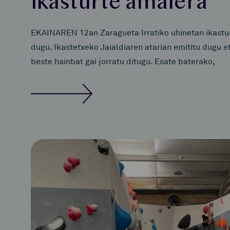
ikasturte amaiera
EKAINAREN 12an Zaragueta Irratiko uhinetan ikastur
dugu. Ikastetxeko Jaialdiaren atarian emititu dugu e
beste hainbat gai jorratu ditugu. Esate baterako,