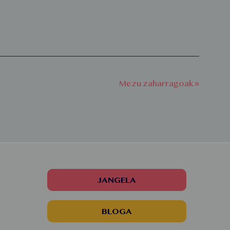
Mezu zaharragoak »
JANGELA
BLOGA