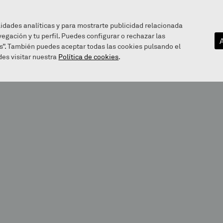
lidades analíticas y para mostrarte publicidad relacionada
vegación y tu perfil. Puedes configurar o rechazar las
EZAGUTU GAITZAZU
INFOGUNEA
BALEAREN BIDE
s”. También puedes aceptar todas las cookies pulsando el
es visitar nuestra
Política de cookies
.