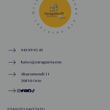
943 89 92 43
kaixo@zaragueta.eus
Abaromendi 11
20810 Orio
EZAGUTU GAITZAZU