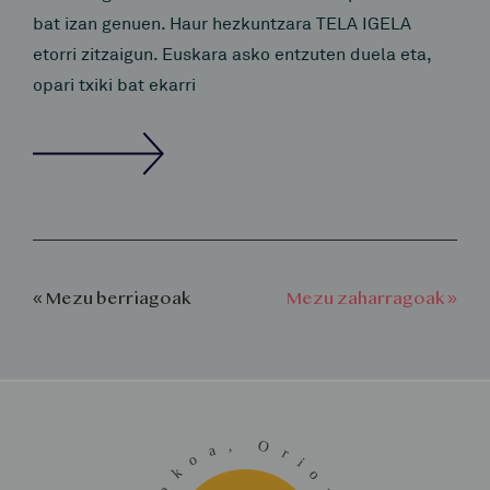
bat izan genuen. Haur hezkuntzara TELA IGELA
etorri zitzaigun. Euskara asko entzuten duela eta,
opari txiki bat ekarri
« Mezu berriagoak
Mezu zaharragoak »