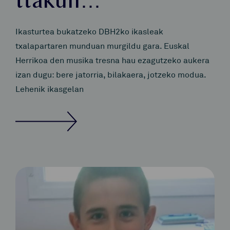
ttakun…
Ikasturtea bukatzeko DBH2ko ikasleak
txalapartaren munduan murgildu gara. Euskal
Herrikoa den musika tresna hau ezagutzeko aukera
izan dugu: bere jatorria, bilakaera, jotzeko modua.
Lehenik ikasgelan