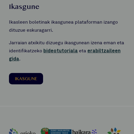
Ikasgune
Ikasleen boletinak ikasgunea plataforman izango
dituzue eskuragarri.
Jarraian atxikitu dizuegu ikasgunean izena eman eta
identifikatzeko
bideotutoriala
eta
erabiltzaileen
gida
.
IKASGUNE