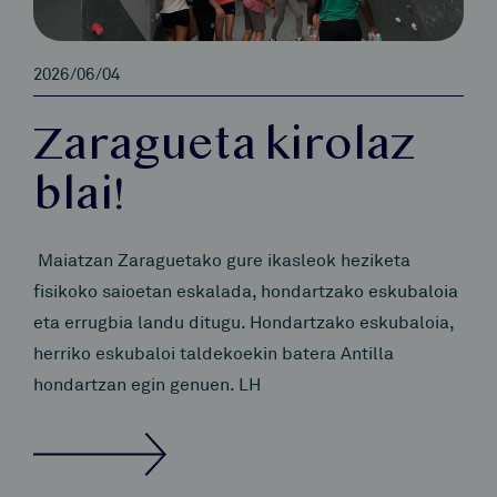
2026/06/04
Zaragueta kirolaz
blai!
Maiatzan Zaraguetako gure ikasleok heziketa
fisikoko saioetan eskalada, hondartzako eskubaloia
eta errugbia landu ditugu. Hondartzako eskubaloia,
herriko eskubaloi taldekoekin batera Antilla
hondartzan egin genuen. LH