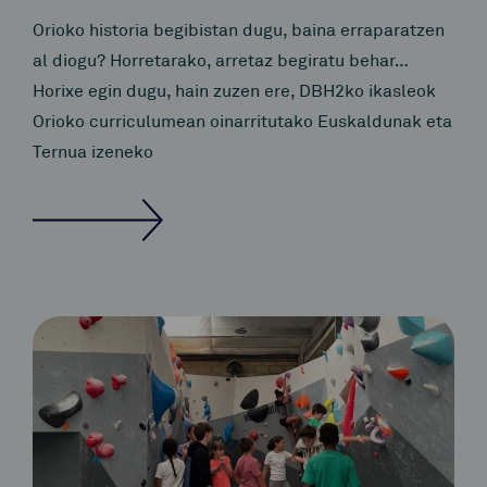
Orioko historia begibistan dugu, baina erraparatzen
al diogu? Horretarako, arretaz begiratu behar…
Horixe egin dugu, hain zuzen ere, DBH2ko ikasleok
Orioko curriculumean oinarritutako Euskaldunak eta
Ternua izeneko