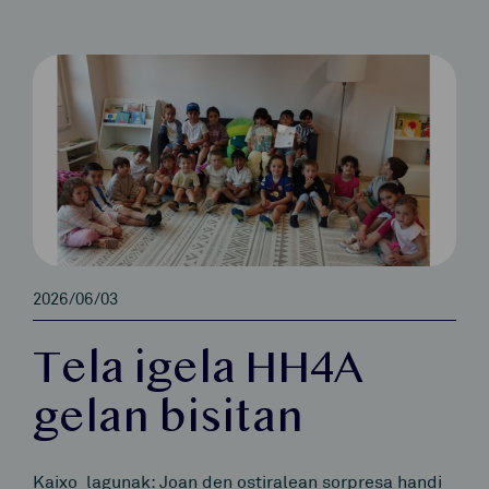
2026/06/03
Tela igela HH4A
gelan bisitan
Kaixo lagunak: Joan den ostiralean sorpresa handi