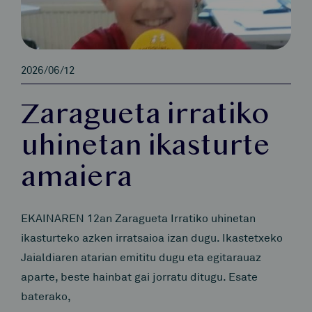
2026/06/12
Zaragueta irratiko
uhinetan ikasturte
amaiera
EKAINAREN 12an Zaragueta Irratiko uhinetan
ikasturteko azken irratsaioa izan dugu. Ikastetxeko
Jaialdiaren atarian emititu dugu eta egitarauaz
aparte, beste hainbat gai jorratu ditugu. Esate
baterako,