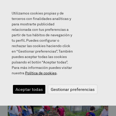
Utilizamos cookies propias y de
terceros con finalidades analíticas y
para mostrarte publicidad
relacionada con tus preferencias a
partir de tus hábitos de navegación y
Archives for January 7, 2021
tu perfil. Puedes configurar o
rechazar las cookies haciendo click
en “Gestionar preferencias”. También
Bloga
puedes aceptar todas las cookies
pulsando el botón “Aceptar todas”.
Para más información puedes visitar
nuestra
Política de cookies
.
Aceptar todas
Gestionar preferencias