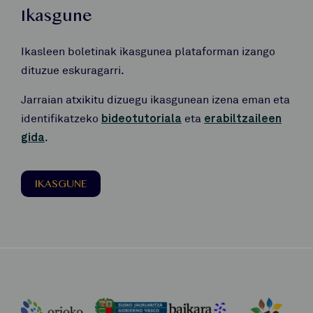
Ikasgune
Ikasleen boletinak ikasgunea plataforman izango
dituzue eskuragarri.
Jarraian atxikitu dizuegu ikasgunean izena eman eta
identifikatzeko
bideotutoriala
eta
erabiltzaileen
gida
.
IKASGUNE