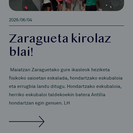
2026/06/04
Zaragueta kirolaz
blai!
Maiatzan Zaraguetako gure ikasleok heziketa
fisikoko saioetan eskalada, hondartzako eskubaloia
eta errugbia landu ditugu. Hondartzako eskubaloia,
herriko eskubaloi taldekoekin batera Antilla
hondartzan egin genuen. LH