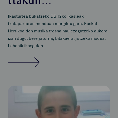
ttakun…
Ikasturtea bukatzeko DBH2ko ikasleak
txalapartaren munduan murgildu gara. Euskal
Herrikoa den musika tresna hau ezagutzeko aukera
izan dugu: bere jatorria, bilakaera, jotzeko modua.
Lehenik ikasgelan