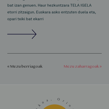
bat izan genuen. Haur hezkuntzara TELA IGELA
etorri zitzaigun. Euskara asko entzuten duela eta,
opari txiki bat ekarri
« Mezu berriagoak
Mezu zaharragoak »