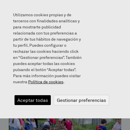
Utilizamos cookies propias y de
terceros con finalidades analíticas y
para mostrarte publicidad
relacionada con tus preferencias a
partir de tus hábitos de navegación y
Archives for May 6, 2020
tu perfil. Puedes configurar o
rechazar las cookies haciendo click
en “Gestionar preferencias”. También
Bloga
puedes aceptar todas las cookies
pulsando el botón “Aceptar todas”.
Para más información puedes visitar
nuestra
Política de cookies
.
Aceptar todas
Gestionar preferencias