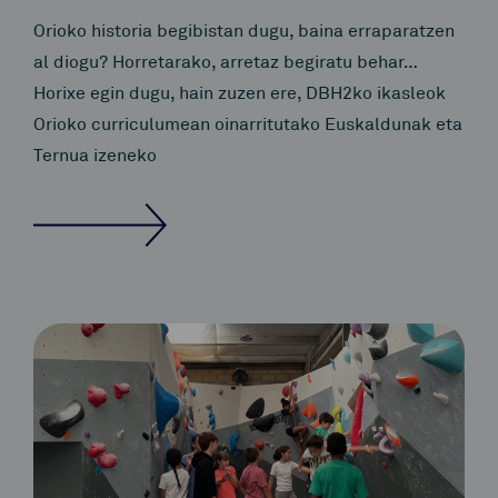
Orioko historia begibistan dugu, baina erraparatzen
al diogu? Horretarako, arretaz begiratu behar…
Horixe egin dugu, hain zuzen ere, DBH2ko ikasleok
Orioko curriculumean oinarritutako Euskaldunak eta
Ternua izeneko