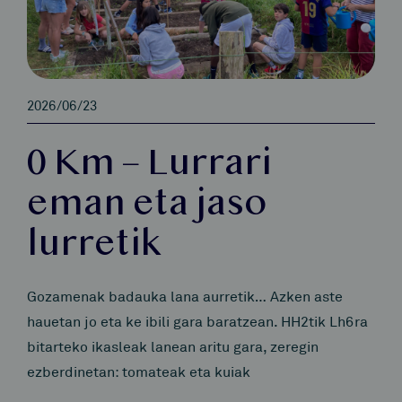
2026/06/23
0 Km – Lurrari
eman eta jaso
lurretik
Gozamenak badauka lana aurretik… Azken aste
hauetan jo eta ke ibili gara baratzean. HH2tik Lh6ra
bitarteko ikasleak lanean aritu gara, zeregin
ezberdinetan: tomateak eta kuiak