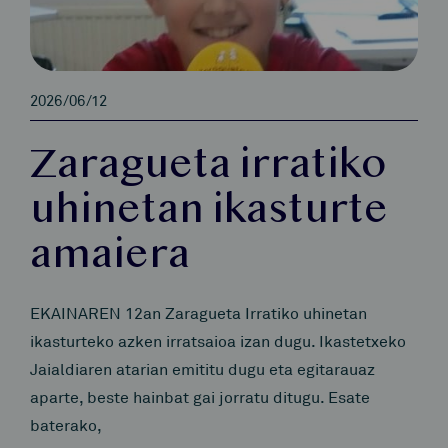
2026/06/12
Zaragueta irratiko
uhinetan ikasturte
amaiera
EKAINAREN 12an Zaragueta Irratiko uhinetan
ikasturteko azken irratsaioa izan dugu. Ikastetxeko
Jaialdiaren atarian emititu dugu eta egitarauaz
aparte, beste hainbat gai jorratu ditugu. Esate
baterako,