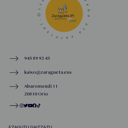
943 89 92 43
kaixo@zaragueta.eus
Abaromendi 11
20810 Orio
EZAGUTU GAITZAZU