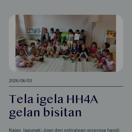
2026/06/03
Tela igela HH4A
gelan bisitan
Kaixo lagunak: Joan den ostiralean sorpresa handi