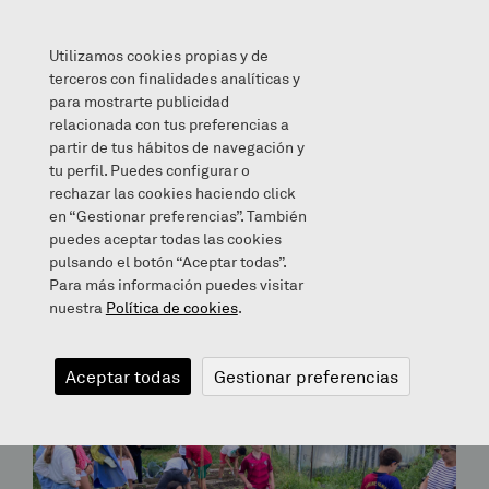
Utilizamos cookies propias y de
terceros con finalidades analíticas y
para mostrarte publicidad
relacionada con tus preferencias a
partir de tus hábitos de navegación y
Archives for February 27, 2018
tu perfil. Puedes configurar o
rechazar las cookies haciendo click
en “Gestionar preferencias”. También
Bloga
puedes aceptar todas las cookies
pulsando el botón “Aceptar todas”.
Para más información puedes visitar
nuestra
Política de cookies
.
Aceptar todas
Gestionar preferencias