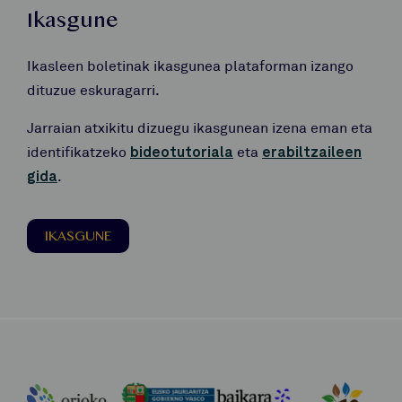
Ikasgune
Ikasleen boletinak ikasgunea plataforman izango
dituzue eskuragarri.
Jarraian atxikitu dizuegu ikasgunean izena eman eta
identifikatzeko
bideotutoriala
eta
erabiltzaileen
gida
.
IKASGUNE