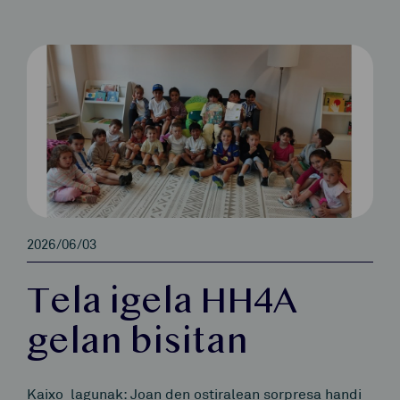
2026/06/03
Tela igela HH4A
gelan bisitan
Kaixo lagunak: Joan den ostiralean sorpresa handi