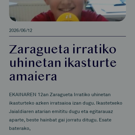
2026/06/12
Zaragueta irratiko
uhinetan ikasturte
amaiera
EKAINAREN 12an Zaragueta Irratiko uhinetan
ikasturteko azken irratsaioa izan dugu. Ikastetxeko
Jaialdiaren atarian emititu dugu eta egitarauaz
aparte, beste hainbat gai jorratu ditugu. Esate
baterako,