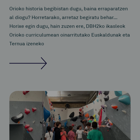
Orioko historia begibistan dugu, baina erraparatzen
al diogu? Horretarako, arretaz begiratu behar…
Horixe egin dugu, hain zuzen ere, DBH2ko ikasleok
Orioko curriculumean oinarritutako Euskaldunak eta
Ternua izeneko