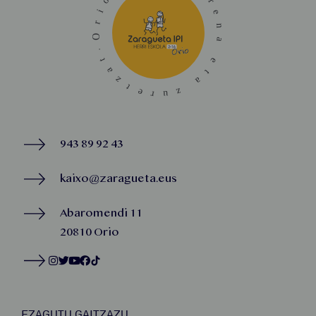
943 89 92 43
kaixo@zaragueta.eus
Abaromendi 11
20810 Orio
EZAGUTU GAITZAZU