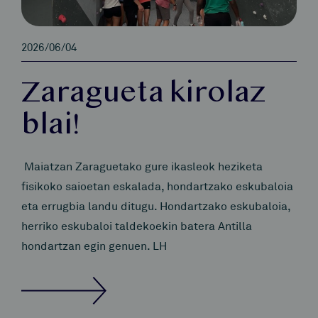
2026/06/04
Zaragueta kirolaz
blai!
Maiatzan Zaraguetako gure ikasleok heziketa
fisikoko saioetan eskalada, hondartzako eskubaloia
eta errugbia landu ditugu. Hondartzako eskubaloia,
herriko eskubaloi taldekoekin batera Antilla
hondartzan egin genuen. LH