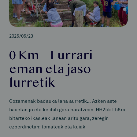
2026/06/23
0 Km – Lurrari
eman eta jaso
lurretik
Gozamenak badauka lana aurretik… Azken aste
hauetan jo eta ke ibili gara baratzean. HH2tik Lh6ra
bitarteko ikasleak lanean aritu gara, zeregin
ezberdinetan: tomateak eta kuiak