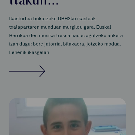
ttakun…
Ikasturtea bukatzeko DBH2ko ikasleak
txalapartaren munduan murgildu gara. Euskal
Herrikoa den musika tresna hau ezagutzeko aukera
izan dugu: bere jatorria, bilakaera, jotzeko modua.
Lehenik ikasgelan