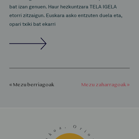
bat izan genuen. Haur hezkuntzara TELA IGELA
etorri zitzaigun. Euskara asko entzuten duela eta,
opari txiki bat ekarri
« Mezu berriagoak
Mezu zaharragoak »