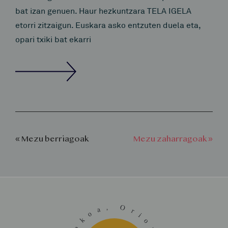
bat izan genuen. Haur hezkuntzara TELA IGELA
etorri zitzaigun. Euskara asko entzuten duela eta,
opari txiki bat ekarri
« Mezu berriagoak
Mezu zaharragoak »