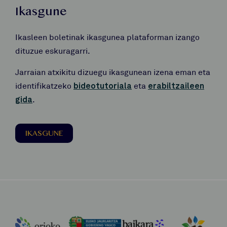
Ikasgune
Ikasleen boletinak ikasgunea plataforman izango
dituzue eskuragarri.
Jarraian atxikitu dizuegu ikasgunean izena eman eta
identifikatzeko
bideotutoriala
eta
erabiltzaileen
gida
.
IKASGUNE