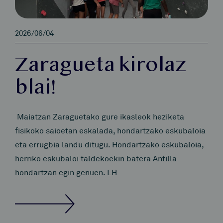
2026/06/04
Zaragueta kirolaz
blai!
Maiatzan Zaraguetako gure ikasleok heziketa
fisikoko saioetan eskalada, hondartzako eskubaloia
eta errugbia landu ditugu. Hondartzako eskubaloia,
herriko eskubaloi taldekoekin batera Antilla
hondartzan egin genuen. LH