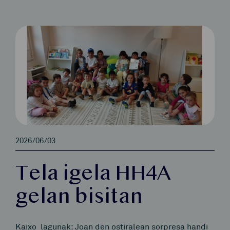
2026/06/03
Tela igela HH4A
gelan bisitan
Kaixo lagunak: Joan den ostiralean sorpresa handi