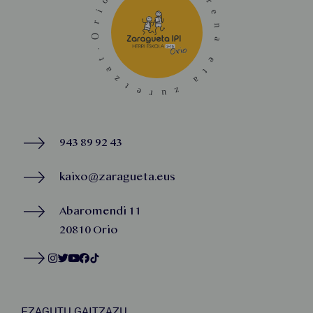
943 89 92 43
kaixo@zaragueta.eus
Abaromendi 11
20810 Orio
EZAGUTU GAITZAZU