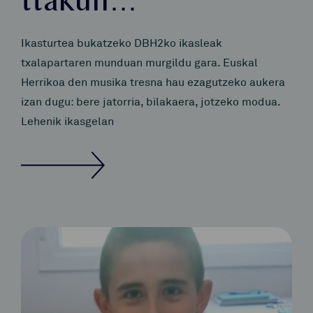
ttakun…
Ikasturtea bukatzeko DBH2ko ikasleak
txalapartaren munduan murgildu gara. Euskal
Herrikoa den musika tresna hau ezagutzeko aukera
izan dugu: bere jatorria, bilakaera, jotzeko modua.
Lehenik ikasgelan