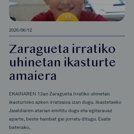
2026/06/12
Zaragueta irratiko
uhinetan ikasturte
amaiera
EKAINAREN 12an Zaragueta Irratiko uhinetan
ikasturteko azken irratsaioa izan dugu. Ikastetxeko
Jaialdiaren atarian emititu dugu eta egitarauaz
aparte, beste hainbat gai jorratu ditugu. Esate
baterako,