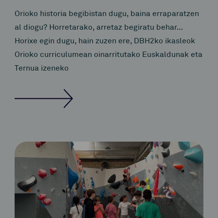
Orioko historia begibistan dugu, baina erraparatzen
al diogu? Horretarako, arretaz begiratu behar…
Horixe egin dugu, hain zuzen ere, DBH2ko ikasleok
Orioko curriculumean oinarritutako Euskaldunak eta
Ternua izeneko