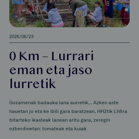
2026/06/23
0 Km – Lurrari
eman eta jaso
lurretik
Gozamenak badauka lana aurretik… Azken aste
hauetan jo eta ke ibili gara baratzean. HH2tik Lh6ra
bitarteko ikasleak lanean aritu gara, zeregin
ezberdinetan: tomateak eta kuiak