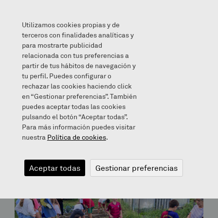
Utilizamos cookies propias y de
terceros con finalidades analíticas y
para mostrarte publicidad
relacionada con tus preferencias a
partir de tus hábitos de navegación y
Archives for December 22, 2015
tu perfil. Puedes configurar o
rechazar las cookies haciendo click
en “Gestionar preferencias”. También
Bloga
puedes aceptar todas las cookies
pulsando el botón “Aceptar todas”.
Para más información puedes visitar
nuestra
Política de cookies
.
Aceptar todas
Gestionar preferencias